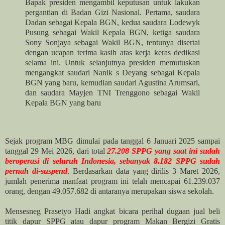
Bapak presiden mengambil keputusan untuk lakukan
pergantian di Badan Gizi Nasional. Pertama, saudara
Dadan sebagai Kepala BGN, kedua saudara Lodewyk
Pusung sebagai Wakil Kepala BGN, ketiga saudara
Sony Sonjaya sebagai Wakil BGN, tentunya disertai
dengan ucapan terima kasih atas kerja keras dedikasi
selama ini. Untuk selanjutnya presiden memutuskan
mengangkat saudari Nanik s Deyang sebagai Kepala
BGN yang baru, kemudian saudari Agustina Arumsari,
dan saudara Mayjen TNI Trenggono sebagai Wakil
Kepala BGN yang baru
Sejak program MBG dimulai pada tanggal 6 Januari 2025 sampai
tanggal 29 Mei 2026, dari total
27.208 SPPG yang saat ini sudah
beroperasi di seluruh Indonesia, sebanyak 8.182 SPPG sudah
pernah di-suspend
. Berdasarkan data yang dirilis 3 Maret 2026,
jumlah penerima manfaat program ini telah mencapai 61.239.037
orang, dengan 49.057.682 di antaranya merupakan siswa sekolah.
Mensesneg Prasetyo Hadi angkat bicara perihal dugaan jual beli
titik dapur SPPG atau dapur program Makan Bergizi Gratis