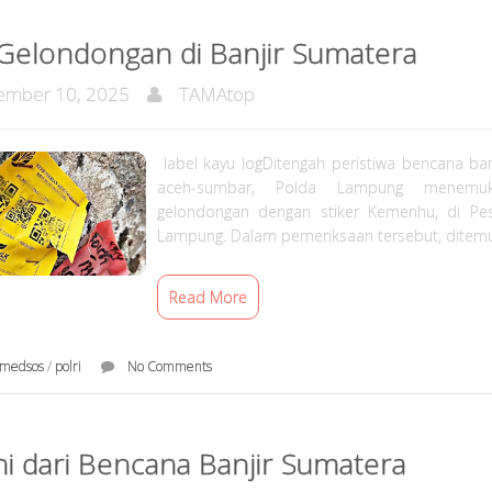
Gelondongan di Banjir Sumatera
mber 10, 2025
TAMAtop
label kayu logDitengah peristiwa bencana ban
aceh-sumbar, Polda Lampung menemu
gelondongan dengan stiker Kemenhu, di Pesi
Lampung. Dalam pemeriksaan tersebut, ditemu
Read More
medsos
/
polri
No Comments
ni dari Bencana Banjir Sumatera