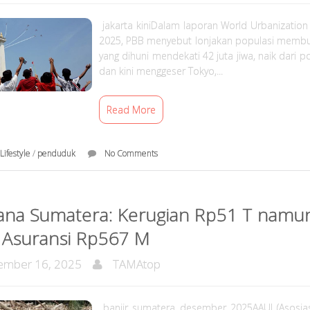
jakarta kiniDalam laporan World Urbanization
2025, PBB menyebut lonjakan populasi membua
yang dihuni mendekati 42 juta jiwa, naik dari p
dan kini menggeser Tokyo,...
Read More
Lifestyle
/
penduduk
No Comments
ana Sumatera: Kerugian Rp51 T namu
 Asuransi Rp567 M
mber 16, 2025
TAMAtop
banjir sumatera desember 2025AAUI (Asosias