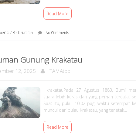
Read More
berita
/
Kedaruratan
No Comments
uman Gunung Krakatau
mber 12, 2025
TAMAtop
krakatauPada 27 Agustus 1883, Bumi men
suara lebih keras dari yang pernah tercatat s
Saat itu, pukul 10.02 pagi waktu setempat ke
muncul dari pulau Krakatau, yang terletak...
Read More