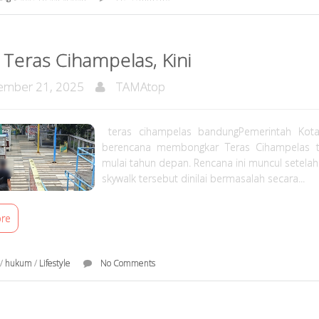
 Teras Cihampelas, Kini
mber 21, 2025
TAMAtop
teras cihampelas bandungPemerintah Kot
berencana membongkar Teras Cihampelas 
mulai tahun depan. Rencana ini muncul setela
skywalk tersebut dinilai bermasalah secara...
re
/
hukum
/
Lifestyle
No Comments