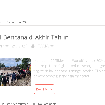
es for December 2025
l Bencana di Akhir Tahun
mber 29, 2025
TAMAtop
sumatera 2025Menurut WorldRiskIndex 2024,
menempati peringkat kedua sebagai nega
tingkat risiko bencana tertinggi setelah Filipi
dekade terakhir, Indonesia mencatat...
Read More
Big-Data
/
Kedaruratan
No Comments