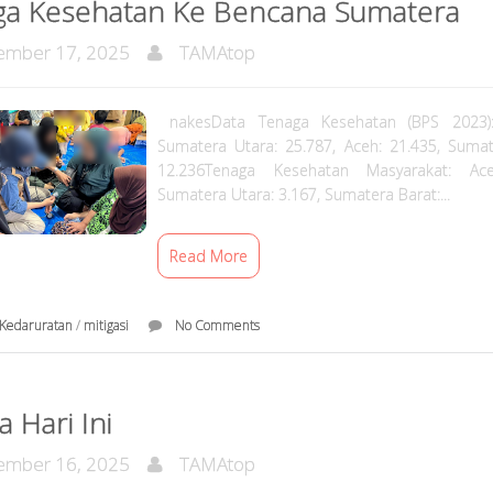
ga Kesehatan Ke Bencana Sumatera
mber 17, 2025
TAMAtop
nakesData Tenaga Kesehatan (BPS 2023):
Sumatera Utara: 25.787, Aceh: 21.435, Sumat
12.236Tenaga Kesehatan Masyarakat: Ace
Sumatera Utara: 3.167, Sumatera Barat:...
Read More
Kedaruratan
/
mitigasi
No Comments
a Hari Ini
mber 16, 2025
TAMAtop