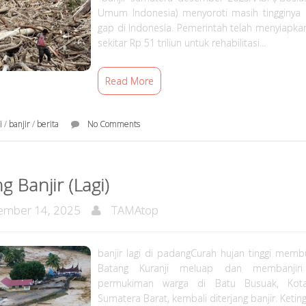
Umum Indonesia) menyoroti masih tingginya 
gap di Indonesia. Pemerintah telah menyiapka
sekitar Rp 51 triliun untuk rehabilitasi...
Read More
i
/
banjir
/
berita
No Comments
g Banjir (Lagi)
mber 14, 2025
TAMAtop
banjir lagi di padangCurah hujan tinggi memb
Batang Kuranji meluap dan membanjiri
permukiman warga di Batu Busuak, Kot
Sumatera Barat, kembali diterjang banjir. Ketingg