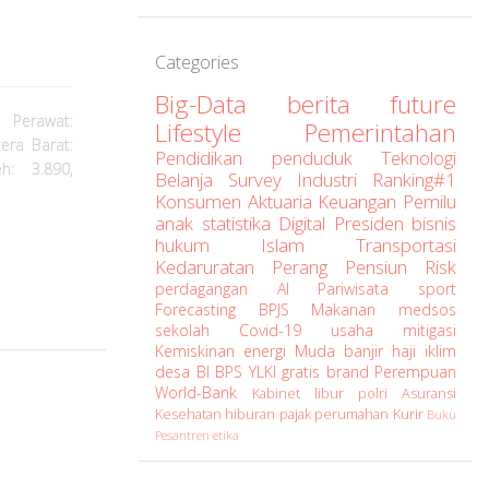
Categories
Big-Data
berita
future
 Perawat:
Lifestyle
Pemerintahan
era Barat:
Pendidikan
penduduk
Teknologi
h: 3.890,
Belanja
Survey
Industri
Ranking#1
Konsumen
Aktuaria
Keuangan
Pemilu
anak
statistika
Digital
Presiden
bisnis
hukum
Islam
Transportasi
Kedaruratan
Perang
Pensiun
Risk
perdagangan
AI
Pariwisata
sport
Forecasting
BPJS
Makanan
medsos
sekolah
Covid-19
usaha
mitigasi
Kemiskinan
energi
Muda
banjir
haji
iklim
desa
BI
BPS
YLKI
gratis
brand
Perempuan
World-Bank
Kabinet
libur
polri
Asuransi
Kesehatan
hiburan
pajak
perumahan
Kurir
Buku
Pesantren
etika