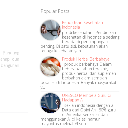
Popular Posts
Pendidikan Kesehatan
Indonesia
prodi kesehatan Pendidikan
kesehatan di Indonesia sedang
berada di persimpangan
penting. Di satu sisi, kebutuhan akan
tenaga kesehatan yan...
a Bandung
Produk Herbal Berbahaya
tahap dua
produk berbahaya Dalam
h bangunan
beberapa tahun terakhir,
produk herbal dan suplemen
berbahan alam semakin
populer di Indonesia. Banyak masyarakat
y...
UNESCO Membela Guru di
Hadapan AI
seklah indonesia dengan ai
Data dari Opini Ahli 60% guru
di Amerika Serikat sudah
menggunakan AI di kelas, namun
mayoritas melihat AI seb...