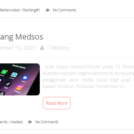
Kedaruratan
/
Ranking#1
No Comments
rang Medsos
mber 10, 2025
TAMAtop
anak tanpa medsosDimulai pada 10 Dese
Australia menjadi negara pertama di dunia yan
penggunaan akun media sosial bagi anak b
bawah 16 tahun. Peraturan Pemerintah ini...
Read More
erita
/
medsos
No Comments