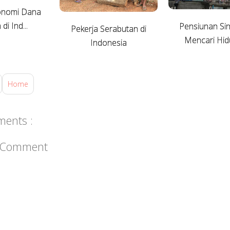
onomi Dana
di Ind...
Pensiunan Si
Pekerja Serabutan di
Mencari Hidu
Indonesia
Home
ents :
a Comment