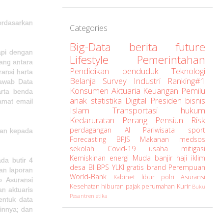
berdasarkan
Categories
Big-Data
berita
future
api dengan
Lifestyle
Pemerintahan
yang antara
Pendidikan
penduduk
Teknologi
ransi harta
Belanja
Survey
Industri
Ranking#1
Jawab Data
Konsumen
Aktuaria
Keuangan
Pemilu
arta benda
anak
statistika
Digital
Presiden
bisnis
amat email
Islam
Transportasi
hukum
Kedaruratan
Perang
Pensiun
Risk
perdagangan
AI
Pariwisata
sport
kan kepada
Forecasting
BPJS
Makanan
medsos
sekolah
Covid-19
usaha
mitigasi
Kemiskinan
energi
Muda
banjir
haji
iklim
da butir 4
desa
BI
BPS
YLKI
gratis
brand
Perempuan
an laporan
World-Bank
Kabinet
libur
polri
Asuransi
o Asuransi
Kesehatan
hiburan
pajak
perumahan
Kurir
Buku
an aktuaris
Pesantren
etika
entuk data
ainnya; dan