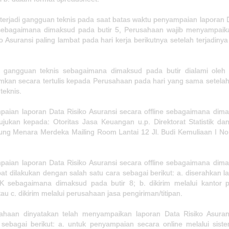
 terjadi gangguan teknis pada saat batas waktu penyampaian laporan 
sebagaimana dimaksud pada butir 5, Perusahaan wajib menyampaik
o Asuransi paling lambat pada hari kerja berikutnya setelah terjadin
a gangguan teknis sebagaimana dimaksud pada butir dialami ole
an secara tertulis kepada Perusahaan pada hari yang sama setelah 
teknis.
paian laporan Data Risiko Asuransi secara offline sebagaimana dim
tujukan kepada: Otoritas Jasa Keuangan u.p. Direktorat Statistik da
ng Menara Merdeka Mailing Room Lantai 12 Jl. Budi Kemuliaan I No.
paian laporan Data Risiko Asuransi secara offline sebagaimana dim
pat dilakukan dengan salah satu cara sebagai berikut: a. diserahkan 
K sebagaimana dimaksud pada butir 8; b. dikirim melalui kantor 
atau c. dikirim melalui perusahaan jasa pengiriman/titipan.
ahaan dinyatakan telah menyampaikan laporan Data Risiko Asura
 sebagai berikut: a. untuk penyampaian secara online melalui siste