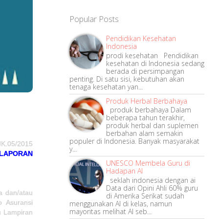
Popular Posts
Pendidikan Kesehatan
Indonesia
prodi kesehatan Pendidikan
kesehatan di Indonesia sedang
berada di persimpangan
penting. Di satu sisi, kebutuhan akan
tenaga kesehatan yan...
Produk Herbal Berbahaya
produk berbahaya Dalam
beberapa tahun terakhir,
produk herbal dan suplemen
berbahan alam semakin
populer di Indonesia. Banyak masyarakat
.05/2015
y...
LAPORAN
UNESCO Membela Guru di
Hadapan AI
seklah indonesia dengan ai
Data dari Opini Ahli 60% guru
a dan/atau
di Amerika Serikat sudah
o Asuransi
menggunakan AI di kelas, namun
mayoritas melihat AI seb...
u Lampiran