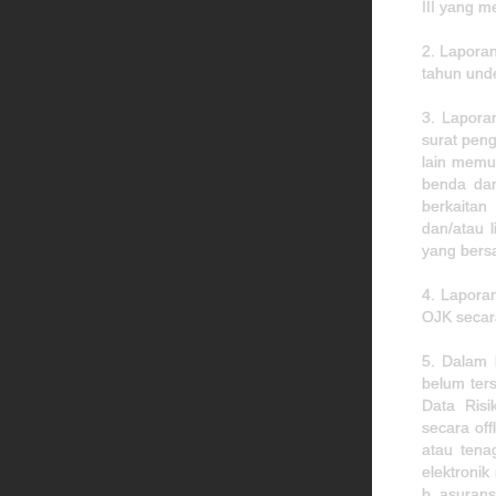
III yang m
2. Laporan
tahun unde
3. Lapora
surat peng
lain memua
benda dan
berkaitan
dan/atau 
yang bers
4. Lapora
OJK secara
5. Dalam 
belum ter
Data Risi
secara off
atau tena
elektronik
b. asurans