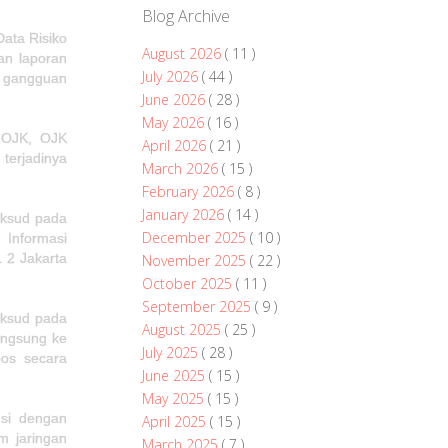
Blog Archive
Data Risiko
August 2026
( 11 )
an laporan
July 2026
( 44 )
ya gangguan
June 2026
( 28 )
May 2026
( 16 )
h OJK, OJK
April 2026
( 21 )
terjadinya
March 2026
( 15 )
February 2026
( 8 )
January 2026
( 14 )
aksud pada
December 2025
( 10 )
n Informasi
 2 Jakarta
November 2025
( 22 )
October 2025
( 11 )
September 2025
( 9 )
aksud pada
August 2025
( 25 )
langsung ke
July 2025
( 28 )
pos secara
June 2025
( 15 )
May 2025
( 15 )
nsi dengan
April 2025
( 15 )
m jaringan
March 2025
( 7 )