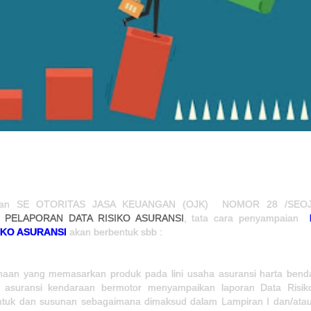
rkan SE OTORITAS JASA KEUANGAN (OJK) NOMOR 28 /SEOJK
G
PELAPORAN DATA RISIKO ASURANSI
, tata cara penyampaian
IKO ASURANSI
akan berbentuk sbb :
haan yang memasarkan produk pada lini usaha asuransi harta bend
a asuransi kendaraan bermotor menyampaikan laporan Data Risik
ntuk dan susunan sebagaimana dimaksud dalam Lampiran I dan/ata