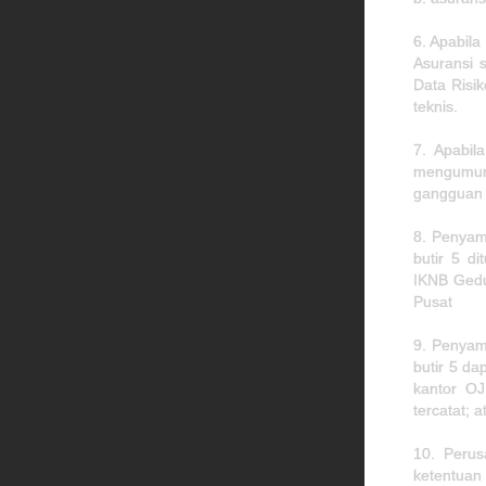
6. Apabila
Asuransi 
Data Risik
teknis.
7. Apabil
mengumumk
gangguan 
8. Penyam
butir 5 di
IKNB Gedu
Pusat
9. Penyam
butir 5 da
kantor OJ
tercatat; 
10. Perus
ketentuan