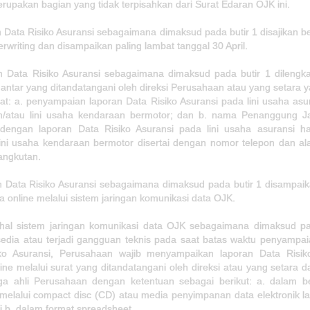
erupakan bagian yang tidak terpisahkan dari Surat Edaran OJK ini.
 Data Risiko Asuransi sebagaimana dimaksud pada butir 1 disajikan 
rwriting dan disampaikan paling lambat tanggal 30 April.
n Data Risiko Asuransi sebagaimana dimaksud pada butir 1 dilengk
antar yang ditandatangani oleh direksi Perusahaan atau yang setara 
t: a. penyampaian laporan Data Risiko Asuransi pada lini usaha asu
/atau lini usaha kendaraan bermotor; dan b. nama Penanggung 
 dengan laporan Data Risiko Asuransi pada lini usaha asuransi h
lini usaha kendaraan bermotor disertai dengan nomor telepon dan al
angkutan.
n Data Risiko Asuransi sebagaimana dimaksud pada butir 1 disampai
 online melalui sistem jaringan komunikasi data OJK.
hal sistem jaringan komunikasi data OJK sebagaimana dimaksud pa
sedia atau terjadi gangguan teknis pada saat batas waktu penyampai
ko Asuransi, Perusahaan wajib menyampaikan laporan Data Risik
line melalui surat yang ditandatangani oleh direksi atau yang setara d
ga ahli Perusahaan dengan ketentuan sebagai berikut: a. dalam b
 melalui compact disc (CD) atau media penyimpanan data elektronik l
i b. dalam format spreadsheet.