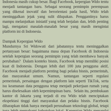
Indonesia masih cukup besar. Bagi Facebook, kepergian Wido tentu
menjadi tantangan baru. Sebagai seorang pemimpin perempuan
yang dikenal inovatif dan berorientasi pada hasil, Wido telah
meninggalkan jejak yang sulit dilupakan. Penggantinya harus
mampu melanjutkan inisiatif yang telah berjalan dan, lebih penting
lagi, mengatasi masalah-masalah besar yang masih mengintai
platform ini di Indonesia.
Dampak Kepergian Wido
Mundurnya Sri Widowati dari jabatannya tentu meninggalkan
pertanyaan besar: bagaimana masa depan Facebook di Indonesia
setelah kepergian seorang pemimpin yang telah membawa banyak
perubahan? Dalam konteks bisnis, Facebook tetap memiliki posisi
kuat di Indonesia. Dengan lebih dari 100 juta pengguna aktif,
Facebook menjadi platform penting bagi pelaku bisnis, pemerintah,
dan masyarakat umum. Namun, tantangan seperti regulasi
pemerintah, persaingan dengan platform lain seperti TikTok, serta
isu keamanan data pengguna tetap menjadi pekerjaan rumah yang
harus diselesaikan oleh kepemimpinan baru. Selain itu, pembukaan
kantor di Jakarta yang terjadi di era Wido telah menciptakan
ekspektasi tinggi dari masyarakat dan pelaku bisnis. Facebook
diharapkan tidak hanya menjadi perusahaan teknologi global, tetapi
juga lebih memahami kebutuhan lokal. Kepergian Wido menandai