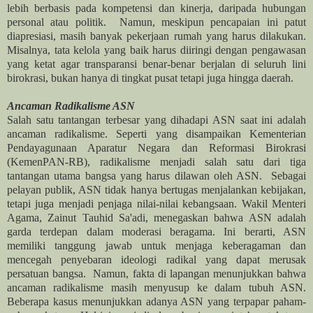
lebih berbasis pada kompetensi dan kinerja, daripada hubungan
personal atau politik. Namun, meskipun pencapaian ini patut
diapresiasi, masih banyak pekerjaan rumah yang harus dilakukan.
Misalnya, tata kelola yang baik harus diiringi dengan pengawasan
yang ketat agar transparansi benar-benar berjalan di seluruh lini
birokrasi, bukan hanya di tingkat pusat tetapi juga hingga daerah.
Ancaman Radikalisme ASN
Salah satu tantangan terbesar yang dihadapi ASN saat ini adalah
ancaman radikalisme. Seperti yang disampaikan Kementerian
Pendayagunaan Aparatur Negara dan Reformasi Birokrasi
(KemenPAN-RB), radikalisme menjadi salah satu dari tiga
tantangan utama bangsa yang harus dilawan oleh ASN. Sebagai
pelayan publik, ASN tidak hanya bertugas menjalankan kebijakan,
tetapi juga menjadi penjaga nilai-nilai kebangsaan. Wakil Menteri
Agama, Zainut Tauhid Sa'adi, menegaskan bahwa ASN adalah
garda terdepan dalam moderasi beragama. Ini berarti, ASN
memiliki tanggung jawab untuk menjaga keberagaman dan
mencegah penyebaran ideologi radikal yang dapat merusak
persatuan bangsa. Namun, fakta di lapangan menunjukkan bahwa
ancaman radikalisme masih menyusup ke dalam tubuh ASN.
Beberapa kasus menunjukkan adanya ASN yang terpapar paham-