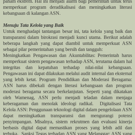
paham ekstrem. Hal ini menjadi alarm bagi pemerintah untuk terus
memperkuat program deradikalisasi dan meningkatkan literasi
kebangsaan di kalangan ASN.
Menuju Tata Kelola yang Baik
Untuk menghadapi tantangan besar ini, tata kelola yang baik dan
transparansi dalam birokrasi menjadi kunci utama. Berikut adalah
beberapa langkah yang dapat diambil untuk memperkuat ASN
sebagai pilar pemerintahan yang bersih dan tangguh:
Meningkatkan Pengawasan dan Akuntabilitas: Pemerintah harus
memperkuat sistem pengawasan terhadap ASN, terutama dalam hal
integritas dan kepatuhan terhadap nilai-nilai kebangsaan.
Pengawasan ini dapat dilakukan melalui audit internal dan eksternal
yang lebih ketat. Program Pendidikan dan Moderasi Beragama:
ASN harus dibekali dengan literasi kebangsaan dan program
moderasi beragama secara berkelanjutan. Seperti yang dikatakan
oleh Wamenag, ASN perlu menjadi teladan dalam menjaga
keberagaman dan menolak ideologi radikal. Digitalisasi Tata
Kelola ASN: Penggunaan teknologi digital dalam pengelolaan ASN
dapat meningkatkan transparansi dan mengurangi potensi
penyimpangan. Misalnya, sistem rekrutmen dan evaluasi kinerja
berbasis digital dapat memastikan proses yang lebih adil dan
terbuka. Sanksi Tegas terhadap ASN yang Melanggar: ASN yang