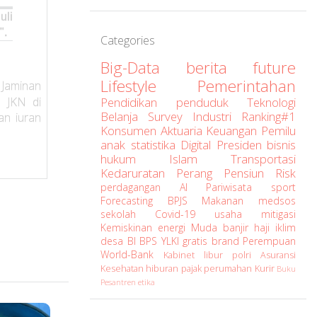
uli
".
Categories
Big-Data
berita
future
Lifestyle
Pemerintahan
 Jaminan
 JKN di
Pendidikan
penduduk
Teknologi
Belanja
Survey
Industri
Ranking#1
an iuran
Konsumen
Aktuaria
Keuangan
Pemilu
anak
statistika
Digital
Presiden
bisnis
hukum
Islam
Transportasi
Kedaruratan
Perang
Pensiun
Risk
perdagangan
AI
Pariwisata
sport
Forecasting
BPJS
Makanan
medsos
sekolah
Covid-19
usaha
mitigasi
Kemiskinan
energi
Muda
banjir
haji
iklim
desa
BI
BPS
YLKI
gratis
brand
Perempuan
World-Bank
Kabinet
libur
polri
Asuransi
Kesehatan
hiburan
pajak
perumahan
Kurir
Buku
Pesantren
etika