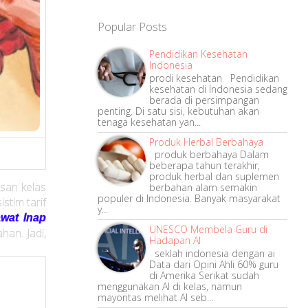
Popular Posts
Pendidikan Kesehatan
Indonesia
prodi kesehatan Pendidikan
kesehatan di Indonesia sedang
berada di persimpangan
penting. Di satu sisi, kebutuhan akan
tenaga kesehatan yan...
Produk Herbal Berbahaya
produk berbahaya Dalam
beberapa tahun terakhir,
produk herbal dan suplemen
san kelas
berbahan alam semakin
populer di Indonesia. Banyak masyarakat
stim tarif
y...
wat Inap
UNESCO Membela Guru di
han. Jadi,
Hadapan AI
seklah indonesia dengan ai
Data dari Opini Ahli 60% guru
di Amerika Serikat sudah
menggunakan AI di kelas, namun
mayoritas melihat AI seb...