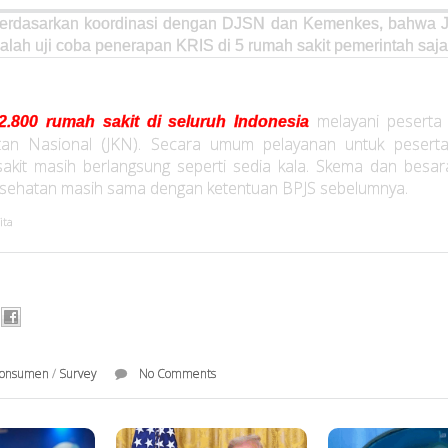
erdasarkan koordinasi dengan DJSN dan Kemenkes, bahwa J
alah uji coba penerapan KRIS di 5 rumah sakit pemerintah saja
melayani peserta
2.800 rumah sakit di seluruh Indonesia
tan Nasional (JKN). Secara umum pelayanan untuk peserta
akit masih berlangsung seperti sedia kala. Skema dan besar
sehatan masih sama dengan ketentuan BPJS sebelumnya.
ita
onsumen
/
Survey
No Comments