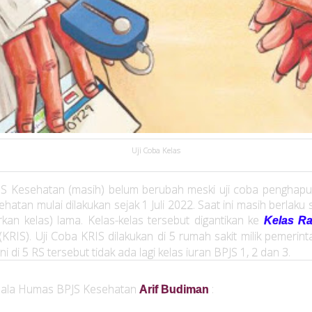
Uji Coba Kelas
JS Kesehatan (masih) belum berubah meski uji coba penghapu
hatan mulai dilakukan sejak 1 Juli 2022. Saat ini masih berlaku si
kan kelas) lama. Kelas-kelas tersebut digantikan ke
Kelas Ra
(KRIS). Uji Coba KRIS dilakukan di 5 rumah sakit milik pemerinta
 ini di 5 RS tersebut tidak ada lagi kelas iuran BPJS 1, 2 dan 3.
pala Humas BPJS Kesehatan
:
Arif Budiman