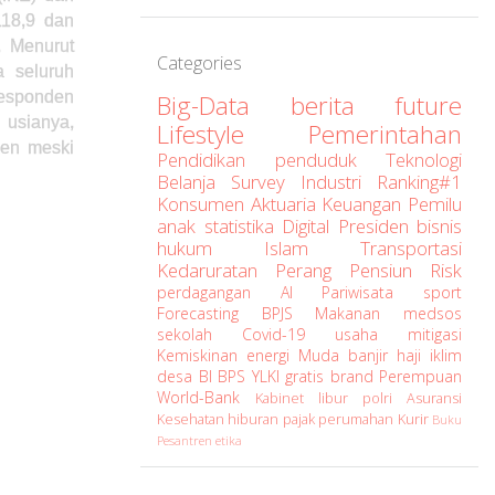
118,9 dan
. Menurut
Categories
a seluruh
responden
Big-Data
berita
future
 usianya,
Lifestyle
Pemerintahan
den meski
Pendidikan
penduduk
Teknologi
Belanja
Survey
Industri
Ranking#1
Konsumen
Aktuaria
Keuangan
Pemilu
anak
statistika
Digital
Presiden
bisnis
hukum
Islam
Transportasi
Kedaruratan
Perang
Pensiun
Risk
perdagangan
AI
Pariwisata
sport
Forecasting
BPJS
Makanan
medsos
sekolah
Covid-19
usaha
mitigasi
Kemiskinan
energi
Muda
banjir
haji
iklim
desa
BI
BPS
YLKI
gratis
brand
Perempuan
World-Bank
Kabinet
libur
polri
Asuransi
Kesehatan
hiburan
pajak
perumahan
Kurir
Buku
Pesantren
etika