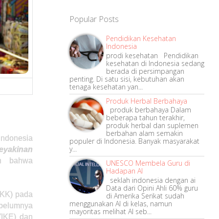
Popular Posts
Pendidikan Kesehatan
Indonesia
prodi kesehatan Pendidikan
kesehatan di Indonesia sedang
berada di persimpangan
penting. Di satu sisi, kebutuhan akan
tenaga kesehatan yan...
Produk Herbal Berbahaya
produk berbahaya Dalam
beberapa tahun terakhir,
produk herbal dan suplemen
berbahan alam semakin
Indonesia
populer di Indonesia. Banyak masyarakat
y...
eyakinan
an bahwa
UNESCO Membela Guru di
Hadapan AI
seklah indonesia dengan ai
Data dari Opini Ahli 60% guru
IKK) pada
di Amerika Serikat sudah
menggunakan AI di kelas, namun
ebelumnya
mayoritas melihat AI seb...
(IKE) dan