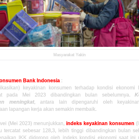
Masyarakat Yakin
Konsumen Bank Indonesia
:
ikasikan) keyakinan konsumen terhadap kondisi ekonomi 
at pada Mei 2023 dibandingkan bulan sebelumnya.
K
en meningkat
, antara lain dipengaruhi oleh keyakin
iaan lapangan kerja akan semakin membaik.
rvei (Mei 2023) menunjukkan,
indeks keyakinan konsumen
(
lu tercatat sebesar 128,3, lebih tinggi dibandingkan bulan s
enaikan IKK didorong oleh indeks kondisi ekonomi saat ini 