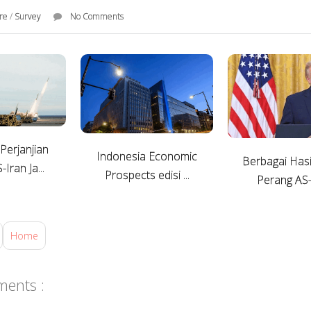
ure
/
Survey
No Comments
erjanjian
Indonesia Economic
Berbagai Hasi
Iran Ja...
Prospects edisi ...
Perang AS-I
Home
ents :