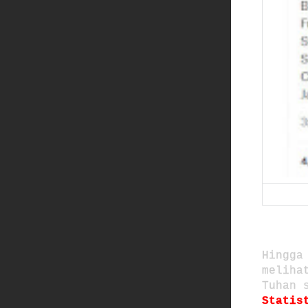
Hingga
meliha
Tuhan 
Statis