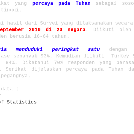
rakat yang
percaya pada Tuhan
sebagai soso
 tinggi.
ni hasil dari Survei yang dilaksanakan secara
September 2010 di 23 negara
. Diikuti oleh
den berusia 16-64 tahun.
esia menduduki peringkat satu
dengan j
tase sebanyak 93%. Kemudian diikuti Turkey 
: 84%. Diketahui 70% responden yang beras
a Serikat dijelaskan percaya pada Tuhan d
ipegangnya.
 data :
r
of Statistics