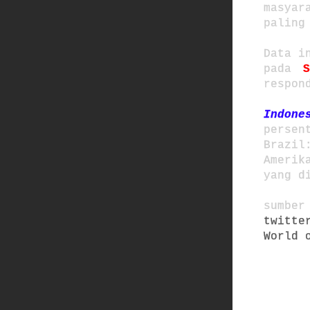
masya
paling
Data i
pada
respon
Indon
persen
Brazil
Amerik
yang d
sumber
twitte
World 