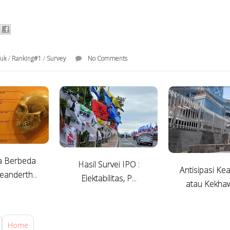
duk
/
Ranking#1
/
Survey
No Comments
a Berbeda
Hasil Survei IPO :
Antisipasi K
anderth...
Elektabilitas, P...
atau Kekhawa
Home