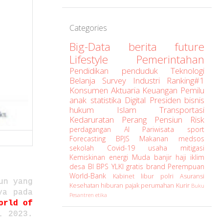
Categories
Big-Data
berita
future
Lifestyle
Pemerintahan
Pendidikan
penduduk
Teknologi
Belanja
Survey
Industri
Ranking#1
Konsumen
Aktuaria
Keuangan
Pemilu
anak
statistika
Digital
Presiden
bisnis
hukum
Islam
Transportasi
Kedaruratan
Perang
Pensiun
Risk
perdagangan
AI
Pariwisata
sport
Forecasting
BPJS
Makanan
medsos
sekolah
Covid-19
usaha
mitigasi
Kemiskinan
energi
Muda
banjir
haji
iklim
desa
BI
BPS
YLKI
gratis
brand
Perempuan
World-Bank
Kabinet
libur
polri
Asuransi
un yang
Kesehatan
hiburan
pajak
perumahan
Kurir
Buku
ya pada
Pesantren
etika
orld of
i 2023.