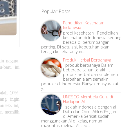
Popular Posts
Pendidikan Kesehatan
Indonesia
prodi kesehatan Pendidikan
kesehatan di Indonesia sedang
berada di persimpangan
penting. Di satu sisi, kebutuhan akan
tenaga kesehatan yan...
Produk Herbal Berbahaya
tu negara.
produk berbahaya Dalam
u-baru ini
beberapa tahun terakhir,
produk herbal dan suplemen
berbahan alam semakin
populer di Indonesia. Banyak masyarakat
y...
dalah 10%.
UNESCO Membela Guru di
ang ingin
Hadapan AI
nteks ini,
seklah indonesia dengan ai
Data dari Opini Ahli 60% guru
an memilih
di Amerika Serikat sudah
menggunakan AI di kelas, namun
mayoritas melihat AI seb...