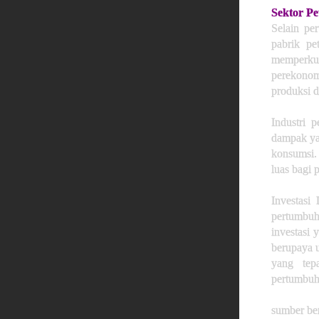
Sektor Pe
Selain pe
pabrik pe
memperkuat
perekonom
produksi 
Industri 
dampak yan
konsumsi. 
luas bagi 
Investasi
pertumbuh
investasi 
berupaya u
yang tep
pertumbuh
sumber ber