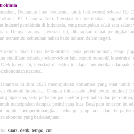
trokimia
rumahan, Danantara juga berencana untuk berinvestasi sebesar Rp 13 
trokimia PT Chandra Asri. Investasi ini merupakan langkah strat
 industri petrokimia di Indonesia, yang merupakan salah satu sektor 
ian. Dengan adanya investasi ini, diharapkan dapat meningkatkan
dan memenuhi kebutuhan bahan baku industri dalam negeri.
petrokimia tidak hanya berkontribusi pada perekonomian, tetapi jug
g signifikan terhadap sektor-sektor lain, seperti otomotif, konstruksi,
Oleh karena itu, investasi di sektor ini dapat memberikan dampak p
perekonomian nasional.
 Danantara di Juni 2025 menunjukkan komitmen yang kuat untuk
an ekonomi Indonesia. Dengan fokus pada ideal return minimal 10
yang bijaksana, serta perhatian pada sektor perumahan dan petrokimia
ntuk menciptakan dampak positif yang luas. Bagi para investor, ini a
at untuk mempertimbangkan peluang yang ada dan berpartisip
an ekonomi yang berkelanjutan.
ita:
suara
,
detik
,
tempo
,
cnn