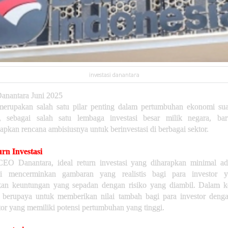
investasi danantara
Danantara Juni 2025
 merupakan salah satu pilar penting dalam pertumbuhan ekonomi sua
, sebagai salah satu lembaga investasi besar milik negara, bar
kan rencana ambisiusnya untuk berinvestasi di berbagai sektor.
urn Investasi
EO Danantara, ideal return investasi yang diharapkan minimal a
i mencerminkan gambaran yang realistis bagi para investor y
an keuntungan yang sepadan dengan risiko yang diambil. Dalam ko
 berupaya untuk memberikan nilai tambah bagi para investor deng
tor yang memiliki potensi pertumbuhan yang tinggi.