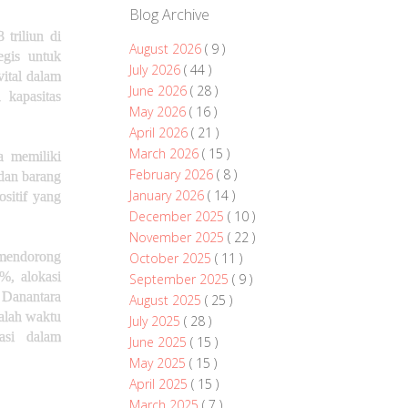
Blog Archive
triliun di
August 2026
( 9 )
egis untuk
July 2026
( 44 )
vital dalam
June 2026
( 28 )
 kapasitas
May 2026
( 16 )
April 2026
( 21 )
March 2026
( 15 )
a memiliki
February 2026
( 8 )
 dan barang
January 2026
( 14 )
ositif yang
December 2025
( 10 )
November 2025
( 22 )
 mendorong
October 2025
( 11 )
%, alokasi
September 2025
( 9 )
, Danantara
August 2025
( 25 )
dalah waktu
July 2025
( 28 )
asi dalam
June 2025
( 15 )
May 2025
( 15 )
April 2025
( 15 )
March 2025
( 7 )