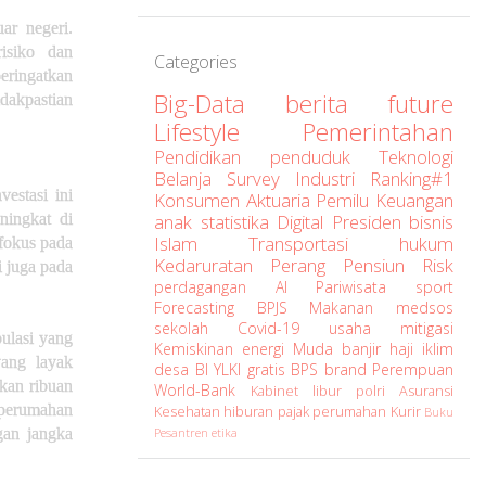
ar negeri.
risiko dan
Categories
eringatkan
Big-Data
berita
future
dakpastian
Lifestyle
Pemerintahan
Pendidikan
penduduk
Teknologi
Belanja
Survey
Industri
Ranking#1
estasi ini
Konsumen
Aktuaria
Pemilu
Keuangan
ingkat di
anak
statistika
Digital
Presiden
bisnis
Islam
Transportasi
hukum
 fokus pada
Kedaruratan
Perang
Pensiun
Risk
i juga pada
perdagangan
AI
Pariwisata
sport
Forecasting
BPJS
Makanan
medsos
sekolah
Covid-19
usaha
mitigasi
ulasi yang
Kemiskinan
energi
Muda
banjir
haji
iklim
yang layak
desa
BI
YLKI
gratis
BPS
brand
Perempuan
akan ribuan
World-Bank
Kabinet
libur
polri
Asuransi
 perumahan
Kesehatan
hiburan
pajak
perumahan
Kurir
Buku
gan jangka
Pesantren
etika