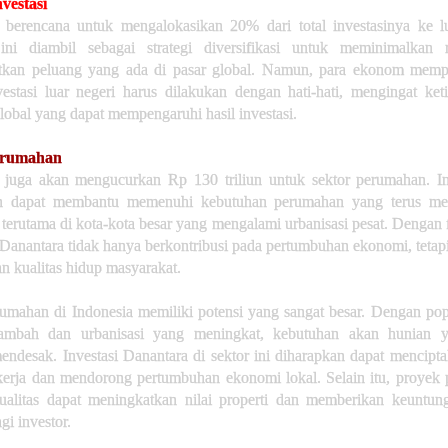
nvestasi
 berencana untuk mengalokasikan 20% dari total investasinya ke lu
ni diambil sebagai strategi diversifikasi untuk meminimalkan 
kan peluang yang ada di pasar global. Namun, para ekonom memp
estasi luar negeri harus dilakukan dengan hati-hati, mengingat keti
obal yang dapat mempengaruhi hasil investasi.
erumahan
 juga akan mengucurkan Rp 130 triliun untuk sektor perumahan. Inv
an dapat membantu memenuhi kebutuhan perumahan yang terus men
 terutama di kota-kota besar yang mengalami urbanisasi pesat. Dengan
, Danantara tidak hanya berkontribusi pada pertumbuhan ekonomi, tetap
n kualitas hidup masyarakat.
rumahan di Indonesia memiliki potensi yang sangat besar. Dengan pop
tambah dan urbanisasi yang meningkat, kebutuhan akan hunian 
ndesak. Investasi Danantara di sektor ini diharapkan dapat mencipt
kerja dan mendorong pertumbuhan ekonomi lokal. Selain itu, proyek
ualitas dapat meningkatkan nilai properti dan memberikan keuntun
gi investor.