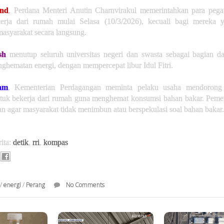
and
, Perdana Menteri Anutin Charnvirakul memerintahkan para pega
erja dari rumah mulai Selasa (10/3/2026), kecuali bagi mereka 
asyarakat secara langsung.
sh
menutup seluruh universitas negeri dan swasta sebagai bagian da
nghematan energi, dengan mempercepat libur Idul Fitri.
am
, Kementerian Perdagangan meminta pelaku usaha mendorong
tuk bekerja dari rumah guna menghemat konsumsi bahan bakar. Pemer
 agar masyarakat tidak menimbun atau berspekulasi soal bahan bakar.
ita:
detik
,
rri
,
kompas
/
energi
/
Perang
No Comments