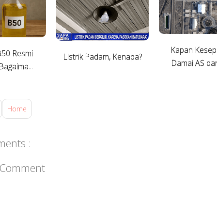
Kapan Kesep
B50 Resmi
Listrik Padam, Kenapa?
Damai AS dan 
Bagaima...
Home
ents :
a Comment