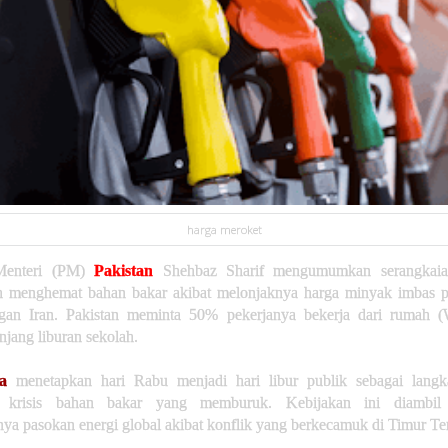
harga meroket
Menteri (PM)
Pakistan
Shehbaz Sharif mengumumkan serangkaia
h menghemat bahan bakar akibat melonjaknya harga minyak imbas 
ngan Iran. Pakistan meminta 50% pekerjanya bekerja dari rumah
jang liburan sekolah.
a
menetapkan hari Rabu menjadi hari libur publik sebagai langk
i krisis bahan bakar yang memburuk. Kebijakan ini diambil
ya pasokan energi global akibat konflik yang berkecamuk di Timur Te