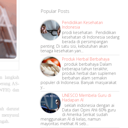
Popular Posts
Pendidikan Kesehatan
Indonesia
prodi kesehatan Pendidikan
kesehatan di Indonesia sedang
berada di persimpangan
penting. Di satu sisi, kebutuhan akan
tenaga kesehatan yan...
Produk Herbal Berbahaya
produk berbahaya Dalam
beberapa tahun terakhir,
produk herbal dan suplemen
n langkah
berbahan alam semakin
populer di Indonesia. Banyak masyarakat
perang AS-
y...
 (WFH) dan
UNESCO Membela Guru di
Hadapan AI
seklah indonesia dengan ai
ah darurat
Data dari Opini Ahli 60% guru
di Amerika Serikat sudah
 menyusul
menggunakan AI di kelas, namun
ngah.
mayoritas melihat AI seb...