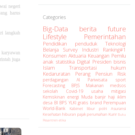
wai negeri
yang harus
Categories
Big-Data
berita
future
ri langkah
Lifestyle
Pemerintahan
Pendidikan
penduduk
Teknologi
Belanja
Survey
Industri
Ranking#1
 karyawan
Konsumen
Aktuaria
Keuangan
Pemilu
intah juga
anak
statistika
Digital
Presiden
bisnis
Islam
Transportasi
hukum
Kedaruratan
Perang
Pensiun
Risk
perdagangan
AI
Pariwisata
sport
Forecasting
BPJS
Makanan
medsos
sekolah
Covid-19
usaha
mitigasi
Kemiskinan
energi
Muda
banjir
haji
iklim
desa
BI
BPS
YLKI
gratis
brand
Perempuan
World-Bank
Kabinet
libur
polri
Asuransi
Kesehatan
hiburan
pajak
perumahan
Kurir
Buku
Pesantren
etika