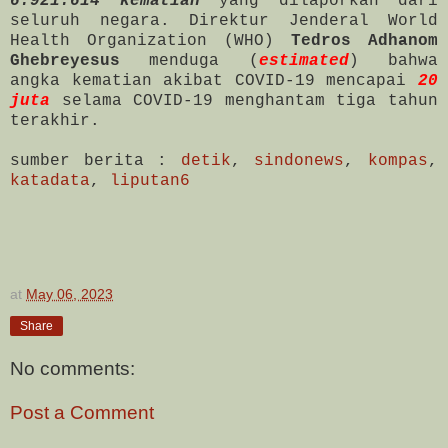
6.921.614 kematian
yang dilaporkan dari
seluruh negara. Direktur Jenderal World
Health Organization (WHO)
Tedros Adhanom
Ghebreyesus
menduga (
estimated
) bahwa
angka kematian akibat COVID-19 mencapai
20
juta
selama COVID-19 menghantam tiga tahun
terakhir.
sumber berita :
detik
,
sindonews
,
kompas
,
katadata
,
liputan6
at
May 06, 2023
Share
No comments:
Post a Comment