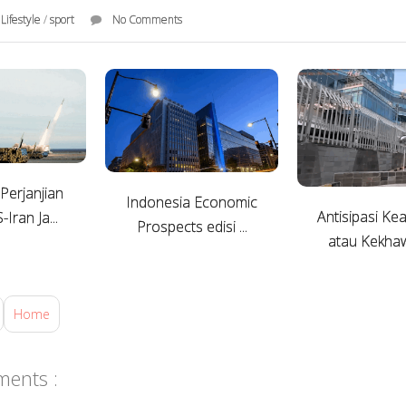
/
Lifestyle
/
sport
No Comments
erjanjian
Indonesia Economic
Antisipasi K
Iran Ja...
Prospects edisi ...
atau Kekhawa
Home
ents :