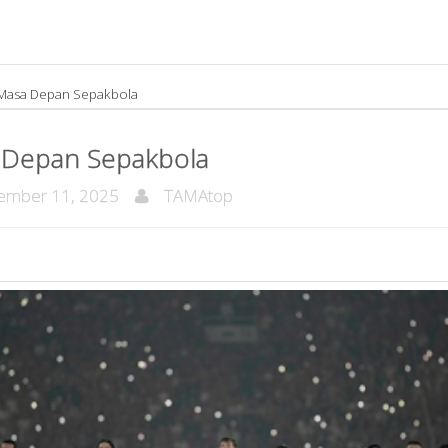
Masa Depan Sepakbola
 Depan Sepakbola
mber 11, 2025
TAMAtop