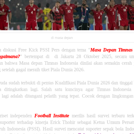
di masa depan
a diskusi Free Kick PSSI Pers dengan tema "
Masa Depan Timnas 
gaimana?
" bertempat di di Jakarta 28 Oktober 2025, secara u
an bahwa Masa depan Timnas Indonesia dinilai akan semakin cerah
setelah gagal meraih tiket Piala Dunia 2026.
da sudah terbukti di pentas Kualifikasi Piala Dunia 2026 dan tingga
ya ditingkatkan lagi. Salah satu kuncinya agar Timnas Indonesia 
 lagi adalah ditangani pelatih yang tepat. Cocok dengan lingkungan
riset independen
Football Institute
merilis hasil survei terbaru terk
suporter terhadap kinerja Erick Thohir sebagai Ketua Umum Persa
uh Indonesia (PSSI). Hasil survei mencatat suporter sepak bola Ind