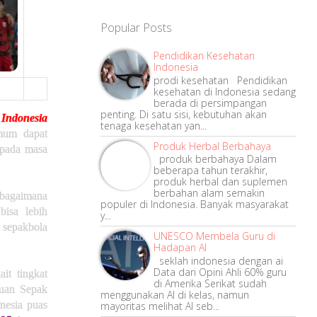
Popular Posts
Pendidikan Kesehatan
Indonesia
prodi kesehatan Pendidikan
kesehatan di Indonesia sedang
berada di persimpangan
penting. Di satu sisi, kebutuhan akan
Indonesia
tenaga kesehatan yan...
mum dapat
Produk Herbal Berbahaya
 pada masa
produk berbahaya Dalam
beberapa tahun terakhir,
produk herbal dan suplemen
berbahan alam semakin
l bagaimana
populer di Indonesia. Banyak masyarakat
bisa lebih
y...
 sepakbola
UNESCO Membela Guru di
Hadapan AI
seklah indonesia dengan ai
Data dari Opini Ahli 60% guru
ait tingkat
di Amerika Serikat sudah
tuan Sepak
menggunakan AI di kelas, namun
onesia puas
mayoritas melihat AI seb...