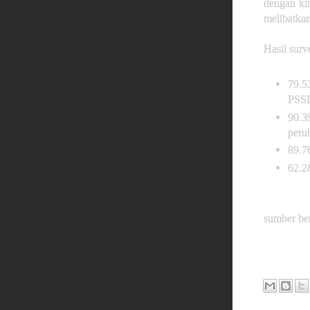
dengan kin
melibatkan
Hasil surv
79.5
PSSI
90.3
peru
89.7
62.2
sumber ber