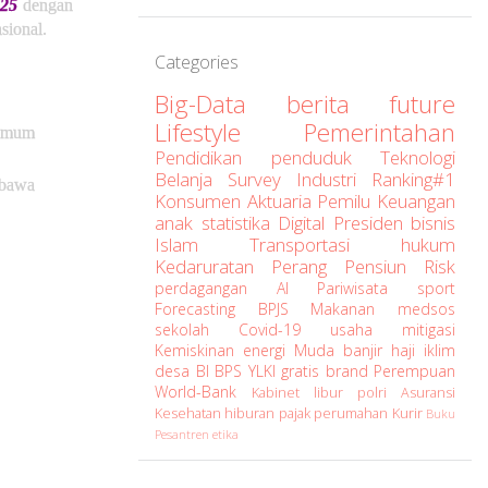
025
dengan
sional.
Categories
Big-Data
berita
future
Lifestyle
Pemerintahan
 Umum
Pendidikan
penduduk
Teknologi
Belanja
Survey
Industri
Ranking#1
bawa
Konsumen
Aktuaria
Pemilu
Keuangan
anak
statistika
Digital
Presiden
bisnis
Islam
Transportasi
hukum
Kedaruratan
Perang
Pensiun
Risk
perdagangan
AI
Pariwisata
sport
Forecasting
BPJS
Makanan
medsos
sekolah
Covid-19
usaha
mitigasi
Kemiskinan
energi
Muda
banjir
haji
iklim
desa
BI
BPS
YLKI
gratis
brand
Perempuan
World-Bank
Kabinet
libur
polri
Asuransi
Kesehatan
hiburan
pajak
perumahan
Kurir
Buku
Pesantren
etika