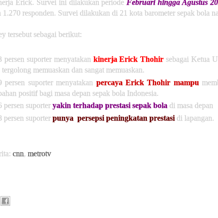
erja Erick. Survei ini dilakukan periode
Februari hingga Agustus 2
 1.270 responden. Survei dilakukan di 21 kota barometer sepak bola na
ey tersebut sebagai berikut:
3 persen suporter menyatakan
kinerja Erick Thohir
sebagai Ketua
 tergolong memuaskan dan sangat memuaskan.
9 persen suporter menyatakan
percaya Erick Thohir mampu
mem
bahan positif bagi masa depan sepak bola Indonesia.
6 persen suporter
yakin terhadap prestasi sepak bola
di masa depan
8 persen suporter
punya persepsi peningkatan prestasi
di lapangan.
ita:
cnn
,
metrotv